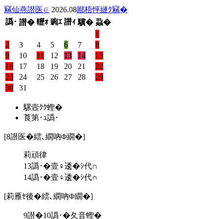
竊仙燕譛医∈
2026.08
鄙梧怦縺ｸ竊�
譌･
轣ｫ
豌ｴ
譛ｨ
譛�
驥�
蝨�
1
2
3
4
5
6
7
8
9
10
11
12
13
14
15
16
17
18
19
20
21
22
23
24
25
26
27
28
29
30
31
騾壼ｸｸ蟶�
莨第･ｭ譌･
[8譛医�繧､繝吶Φ繝�]
莉頑律
13譌･�壹♀逶�ｼ代∩
14譌･�壹♀逶�ｼ代∩
[莉雁ｾ後�繧､繝吶Φ繝�]
9譛�10譌･�夂音蟶�