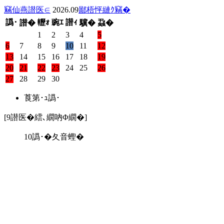
竊仙燕譛医∈
2026.09
鄙梧怦縺ｸ竊�
譌･
轣ｫ
豌ｴ
譛ｨ
譛�
驥�
蝨�
1
2
3
4
5
6
7
8
9
10
11
12
13
14
15
16
17
18
19
20
21
22
23
24
25
26
27
28
29
30
莨第･ｭ譌･
[9譛医�繧､繝吶Φ繝�]
10譌･�夂音蟶�