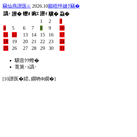
竊仙燕譛医∈
2026.10
鄙梧怦縺ｸ竊�
譌･
轣ｫ
豌ｴ
譛ｨ
譛�
驥�
蝨�
1
2
3
4
5
6
7
8
9
10
11
12
13
14
15
16
17
18
19
20
21
22
23
24
25
26
27
28
29
30
31
騾壼ｸｸ蟶�
莨第･ｭ譌･
[10譛医�繧､繝吶Φ繝�]