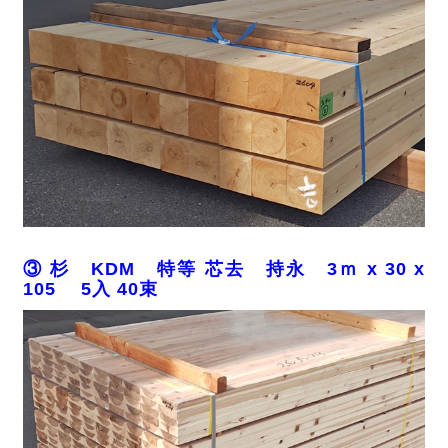
③ 杉 KDM 特等 芯去 持永 3ｍ x 30 x
105 5入 40束