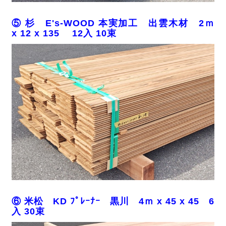
⑤ 杉 E's-WOOD 本実加工 出雲木材 2ｍ
x 12 x 135 12入 10束
⑥ 米松 KD ﾌﾟﾚｰﾅｰ 黒川 4ｍ x 45 x 45 6
入 30束