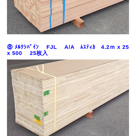
⑧ ﾒﾙｸｼﾊﾟｲﾝ FJL A/A ﾑｽﾃｨｶ 4.2ｍ x 25
x 500 25枚入