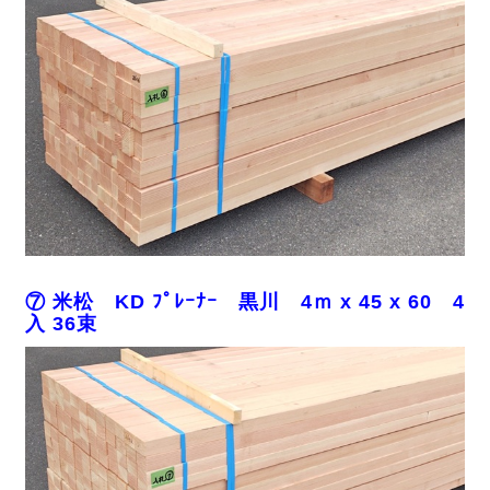
⑦ 米松 KD ﾌﾟﾚｰﾅｰ 黒川 4ｍ x 45 x 60 4
入 36束