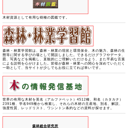
木材資源として有用な樹種の図鑑です。
森林・林業学習館は、森林・林業の現状と環境保全、木の魅力、森林の生
態等に関する学びの場として開設しました。できるだけグラフやデータ、
図、写真などを掲載し、直観的にご理解いただけるよう、また平易な言葉
による説明を心がけました。皆様が森林・林業への関心を深めていただく
一助として、当サイトが少しでもお役に立てれば幸いです。
世界の有用な木材を英名（アルファベット）4512種、和名（カタカナ）
2391種、学名949種から検索し、それらの木材の主産地、別名、解説、
強度性質、レッドリスト、ワシントン条約などの資料が探せます。
森林総合研究所