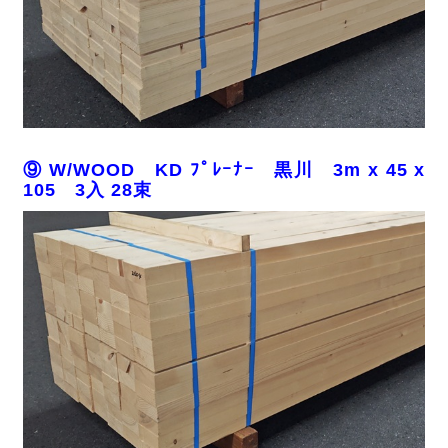
⑨ W/WOOD KD ﾌﾟﾚｰﾅｰ 黒川 3m x 45 x
105 3入 28束