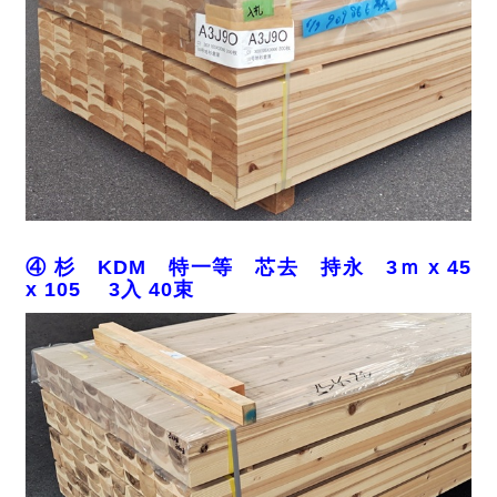
④ 杉 KDM 特一等 芯去 持永 3ｍ x 45
x 105 3入 40束