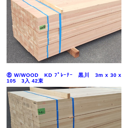
⑧ W/WOOD KD ﾌﾟﾚｰﾅｰ 黒川 3m x 30 x
105 3入 42束