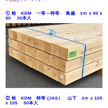
※写真はイメージです。
① 桧 KDM 一等～特等 鳥越 3ｍ x 90 x
90 30本入
② 桧 KDM 特等 (JAS） 山下 3ｍ x 105
x 105 50本入