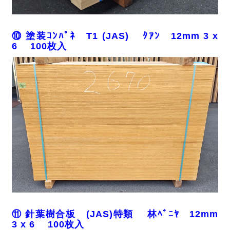
⑩ 塗装ｺﾝﾊﾟﾈ T1 (JAS) ﾀｱﾝ 12mm 3 x
6 100枚入
⑪ 針葉樹合板 (JAS)特類 林ﾍﾞﾆﾔ 12mm
3 x 6 100枚入