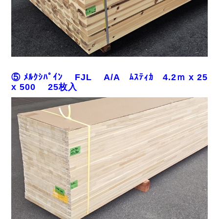
⑤ ﾒﾙｸｼﾊﾟｲﾝ FJL A/A ﾑｽﾃｨｶ 4.2ｍ x 25
x 500 25枚入