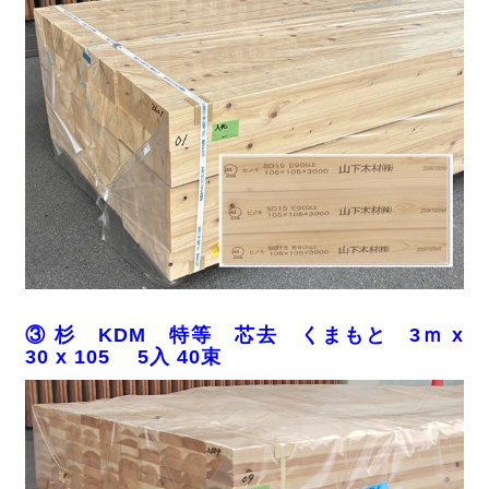
③ 杉 KDM 特等 芯去 くまもと 3ｍ x
30 x 105 5入 40束